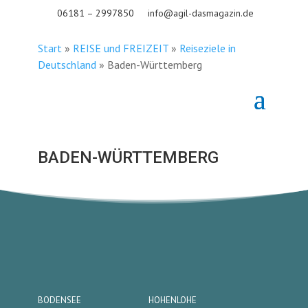
06181 – 2997850
info@agil-dasmagazin.de
Start
»
REISE und FREIZEIT
»
Reiseziele in
Deutschland
»
Baden-Württemberg
BADEN-WÜRTTEMBERG
BODENSEE
HOHENLOHE