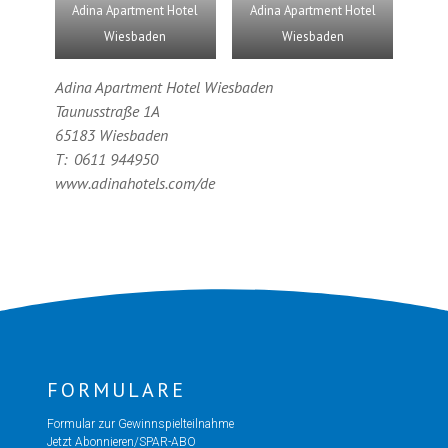
Adina Apartment Hotel
Adina Apartment Hotel
Wiesbaden
Wiesbaden
Adina Apartment Hotel Wiesbaden
Taunusstraße 1A
65183 Wiesbaden
T: 0611 944950
www.adinahotels.com/de
FORMULARE
Formular zur Gewinnspielteilnahme
Jetzt Abonnieren/SPAR-ABO