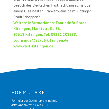
Besuch des Deutschen Fastnachtmuseums oder
einem Glas besten Frankenweins beim Kitzinger
StadtSchoppen?
Weitere Informationen: Touristinfo Stadt
Kitzingen, Marktstraße 36,
97318 Kitzingen, Tel. 09321 208888,
tourismus@stadt-kitzingen.de,
www.visit-kitzingen.de
FORMULARE
Formular zur Gewinnspielteilnahme
Jetzt Abonnieren/SPAR-ABO