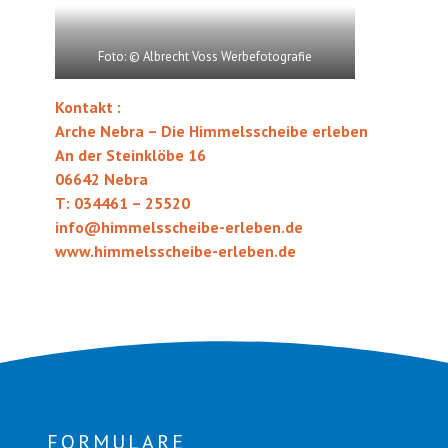
Foto: © Albrecht Voss Werbefotografie
Kontakt :
Arche Nebra – Die Himmelsscheibe erleben
An der Steinklöbe 16
06642 Nebra
T: 034461 – 25520
info@himmelsscheibe-erleben.de
www.himmelsscheibe-erleben.de
FORMULARE