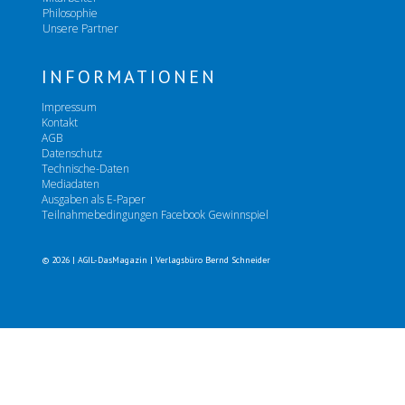
Philosophie
Unsere Partner
INFORMATIONEN
Impressum
Kontakt
AGB
Datenschutz
Technische-Daten
Mediadaten
Ausgaben als E-Paper
Teilnahmebedingungen Facebook Gewinnspiel
© 2026 | AGIL-DasMagazin | Verlagsbüro Bernd Schneider