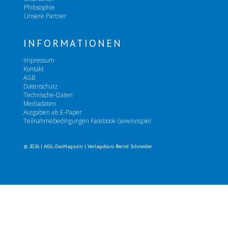
Philosophie
Unsere Partner
INFORMATIONEN
Impressum
Kontakt
AGB
Datenschutz
Technische-Daten
Mediadaten
Ausgaben als E-Paper
Teilnahmebedingungen Facebook Gewinnspiel
© 2026 | AGIL-DasMagazin | Verlagsbüro Bernd Schneider