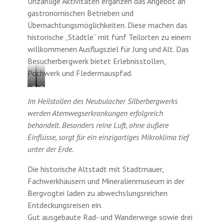
Unzählige Aktivitäten ergänzen das Angebot an
gastronomischen Betrieben und
Übernachtungsmöglichkeiten. Diese machen das
historische „Städtle“ mit fünf Teilorten zu einem
willkommenen Ausflugsziel für Jung und Alt. Das
Besucherbergwerk bietet Erlebnisstollen,
Pochwerk und Fledermauspfad.
Foto:
Foto:
Im Heilstollen des Neubulacher Silberbergwerks
©
©
werden Atemwegserkrankungen erfolgreich
Tourist-
Tourist-
behandelt. Besonders reine Luft, ohne äußere
Info
Info
Einflüsse, sorgt für ein einzigartiges Mikroklima tief
Bergvogtei
Bergvogtei
unter der Erde.
Die historische Altstadt mit Stadtmauer,
Fachwerkhäusern und Mineralienmuseum in der
Bergvogtei laden zu abwechslungsreichen
Entdeckungsreisen ein.
Gut ausgebaute Rad- und Wanderwege sowie drei