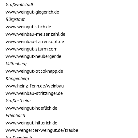
Großwallstadt
www.weingut-giegerich.de
Bürgstadt
www.weingut-stich.de
www.weinbau-meisenzahl.de
www.weinbau-farrenkopf.de
www.weingut-sturm.com
www.weingut-neuberger.de
Miltenberg
www.weingut-ottoknapp.de
Klingenberg
www.heinz-fenn.de/weinbau
www.weinbau-stritzinger.de
Großostheim
www.weingut-hoeflich.de
Erlenbach
www.weingut-hillerich.de
www.wengerter-weingut.de/traube
Großheubach