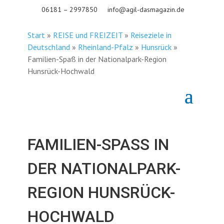
06181 – 2997850
info@agil-dasmagazin.de
Start
»
REISE und FREIZEIT
»
Reiseziele in
Deutschland
»
Rheinland-Pfalz
»
Hunsrück
»
Familien-Spaß in der Nationalpark-Region
Hunsrück-Hochwald
FAMILIEN-SPASS IN D
ER NATIONALPARK-R
EGION HUNSRÜCK-H
OCHWALD