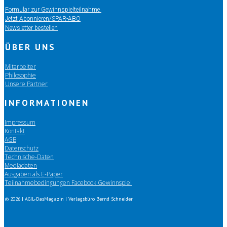
Formular zur Gewinnspielteilnahme
Jetzt Abonnieren/SPAR-ABO
Newsletter bestellen
ÜBER UNS
Mitarbeiter
Philosophie
Unsere Partner
INFORMATIONEN
Impressum
Kontakt
AGB
Datenschutz
Technische-Daten
Mediadaten
Ausgaben als E-Paper
Teilnahmebedingungen Facebook Gewinnspiel
© 2026 | AGIL-DasMagazin | Verlagsbüro Bernd Schneider