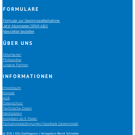
FORMULARE
Formular zur Gewinnspielteilnahme
Jetzt Abonnieren/SPAR-ABO
Newsletter bestellen
ÜBER UNS
Mitarbeiter
Philosophie
Unsere Partner
INFORMATIONEN
Impressum
Kontakt
AGB
Datenschutz
Technische-Daten
Mediadaten
Ausgaben als E-Paper
Teilnahmebedingungen Facebook Gewinnspiel
© 2026 | AGIL-DasMagazin | Verlagsbüro Bernd Schneider