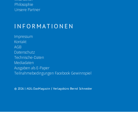
Philosophie
Unsere Partner
INFORMATIONEN
Impressum
Kontakt
AGB
Datenschutz
Technische-Daten
Mediadaten
Ausgaben als E-Paper
Teilnahmebedingungen Facebook Gewinnspiel
© 2026 | AGIL-DasMagazin | Verlagsbüro Bernd Schneider