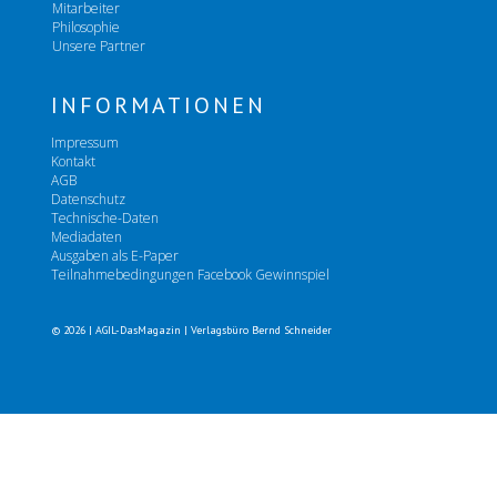
Mitarbeiter
Philosophie
Unsere Partner
INFORMATIONEN
Impressum
Kontakt
AGB
Datenschutz
Technische-Daten
Mediadaten
Ausgaben als E-Paper
Teilnahmebedingungen Facebook Gewinnspiel
© 2026 | AGIL-DasMagazin | Verlagsbüro Bernd Schneider